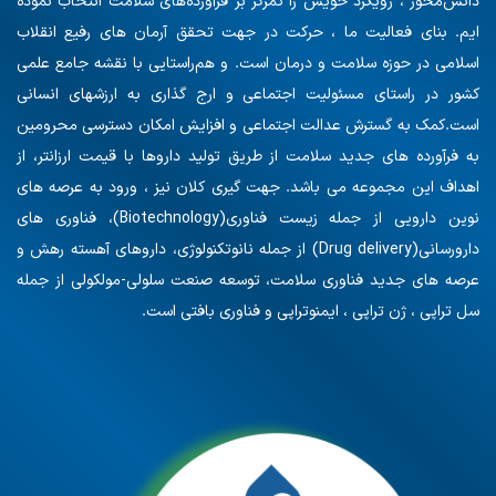
دانش‌محور ، رویکرد خویش را تمرکز بر فرآورده‌های سلامت انتخاب نموده
ایم. بنای فعالیت ما ، حرکت در جهت تحقق آرمان های رفیع انقلاب
اسلامی در حوزه سلامت و درمان است. و هم‌راستایی با نقشه جامع علمی
کشور در راستای مسئولیت اجتماعی و ارج گذاری به ارزشهای انسانی
است.کمک به گسترش عدالت اجتماعی و افزایش امکان دسترسی محرومین
به فرآورده های جدید سلامت از طریق تولید داروها با قیمت ارزانتر، از
اهداف این مجموعه می باشد. جهت گیری کلان نیز ، ورود به عرصه های
نوین دارویی از جمله زیست فناوری(Biotechnology)، فناوری های
دارورسانی(Drug delivery) از جمله نانوتکنولوژی، داروهای آهسته رهش و
عرصه های جدید فناوری سلامت، توسعه صنعت سلولی-مولکولی از جمله
سل تراپی ، ژن تراپی ، ایمنوتراپی و فناوری بافتی است.