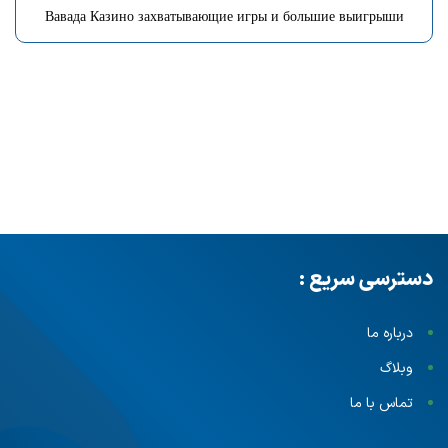
Вавада Казино захватывающие игры и большие выигрыши
دسترسی سریع :
درباره ما
وبلاگ
تماس با ما