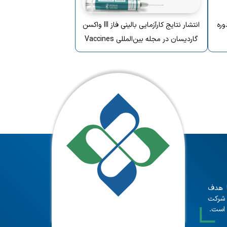
وره
انتشار نتایج کارآزمایی بالینی فاز III واکسن
گاردیسان در مجله بین‌المللی Vaccines
 و با هدف
 شرکت
 است.