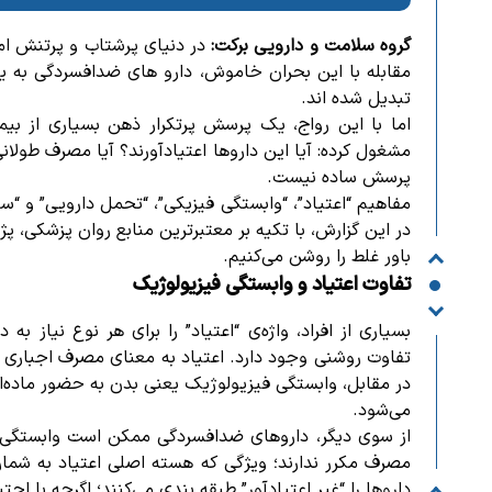
گروه سلامت و دارویی برکت:
در دنیای پرشتاب و پرتنش امر
مقابله با این بحران خاموش، دارو های ضدافسردگی به ی
تبدیل شده‌ اند.
اما با این رواج، یک پرسش پرتکرار ذهن بسیاری از بیما
مشغول کرده: آیا این داروها اعتیادآورند؟ آیا مصرف طولا
پرسش ساده نیست.
مفاهیم “اعتیاد”، “وابستگی فیزیکی”، “تحمل دارویی” و “
در این گزارش، با تکیه بر معتبرترین منابع روان‌ پزشکی، پ
باور غلط را روشن می‌کنیم.
تفاوت اعتیاد و وابستگی فیزیولوژیک
بسیاری از افراد، واژه‌ی “اعتیاد” را برای هر نوع نیاز به 
تفاوت روشنی وجود دارد. اعتیاد به معنای مصرف اجباری 
در مقابل، وابستگی فیزیولوژیک یعنی بدن به حضور ماده‌ا
می‌شود.
از سوی دیگر،
داروهای ضدافسردگی ممکن است وابستگی فی
مصرف مکرر ندارند؛ ویژگی که هسته اصلی اعتیاد به شما
داروها را “غیر اعتیادآور” طبقه‌ بندی می‌کنند؛ اگرچه با