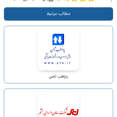
مطالب مرتبط
یاراطب ثامن