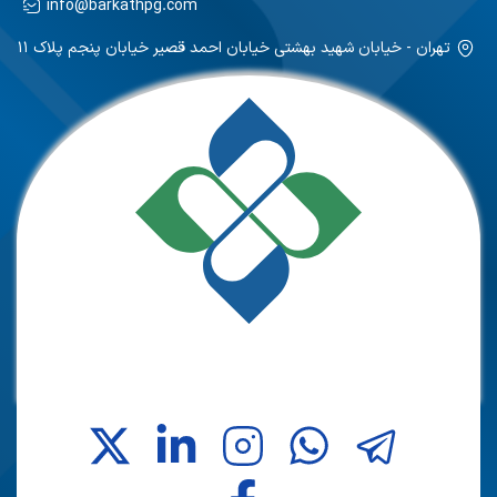
info@barkathpg.com
تهران - خیابان شهید بهشتی خیابان احمد قصیر خیابان پنجم پلاک ۱۱