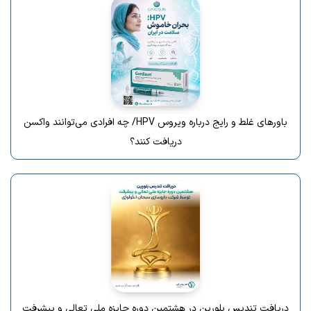
باورهای غلط و رایج درباره ویروس HPV/ چه افرادی می‌توانند واکسن
دریافت کنند؟
دریافت تندیس بلورین در هشتمین دوره جایزه ملی تعالی و پیشرفت