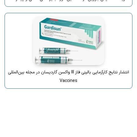
انتشار نتایج کارآزمایی بالینی فاز III واکسن گاردیسان در مجله بین‌المللی
Vaccines