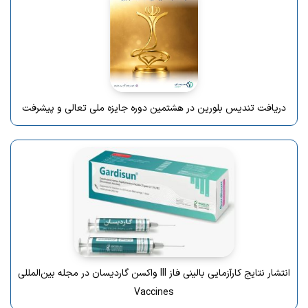
دریافت تندیس بلورین در هشتمین دوره جایزه ملی تعالی و پیشرفت
انتشار نتایج کارآزمایی بالینی فاز III واکسن گاردیسان در مجله بین‌المللی
Vaccines