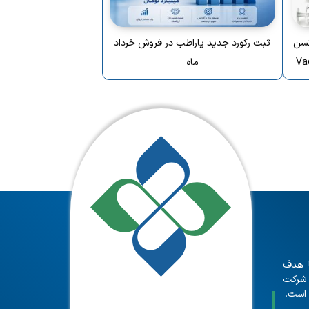
یی بالینی فاز III واکسن
ثبت رکورد جدید یاراطب در فروش خرداد
ماه
 و با هدف
 شرکت
 است.