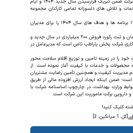
یاراطب ثامن برگزار گردید، مهندس مروج مدیرعامل این شرکت ضمن تبریک فرارسیدن سال جدید ۱۴۰۴ و ایام
حمات و تلاش های دلسوزانه تمامی کارکنان مجموعه
مهندس مروج ضمن تشریح گزارشی از عملکرد سال ۱۴۰۳ برنامه ها و هدف های سال ۱۴۰۴ را برای مدیران‌
افزایش سبد کالایی یاراطب ثامن تا میزان هزار میلیارد تومان و ثبت رکورد فروش ۲۰۰ میلیاردی در سال جدید و
کاری شرکت پخش یاراطب ثامن است که مدیرعامل در
ثامن (سهامی خاص) در سال ۱۳۹۰ فعالیت خود را در زمینه تامین و توزیع اقلام سلامت محور
ئه محصولات و خدمات با کیفیت آغاز نموده است. از
م مدیریت کیفیت و همچنین تأمین رضایت مشتریان
ست؛ ضمن اینکه ایجاد ارزش افزوده مالی از طریق
وابط وزارت بهداشت، در چارچوب اساسنامه شرکت با
و دارویی برکت ماموریت این شرکت است.
وشته کلیک کنید!
[کل:
1
میانگین:
2
]